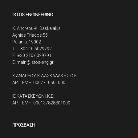
ISTOS ENGINEERING
K. Andreou-K. Daskalakis
Aghias Triados 55
Paiania, 19002
T : +30 210 6029792
F : +30 210 6029791
E: main@istos-eng.gr
K.ΑΝΔΡΕΟΥ-Κ.ΔΑΣΚΑΛΑΚΗΣ Ο.Ε.
ΑΡ. ΓΕΜΗ: 0007710501000
ΙΕ ΚΑΤΑΣΚΕΥΩΝ I.K.E.
ΑΡ. ΓΕΜΗ: 000137828801000
ΠΡΟΣΒΑΣΗ