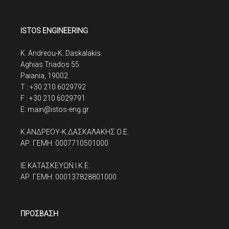
ISTOS ENGINEERING
K. Andreou-K. Daskalakis
Aghias Triados 55
Paiania, 19002
T : +30 210 6029792
F : +30 210 6029791
E: main@istos-eng.gr
K.ΑΝΔΡΕΟΥ-Κ.ΔΑΣΚΑΛΑΚΗΣ Ο.Ε.
ΑΡ. ΓΕΜΗ: 0007710501000
ΙΕ ΚΑΤΑΣΚΕΥΩΝ I.K.E.
ΑΡ. ΓΕΜΗ: 000137828801000
ΠΡΟΣΒΑΣΗ