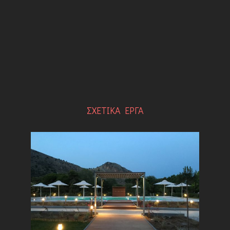
ΣXETIKA EΡΓΑ